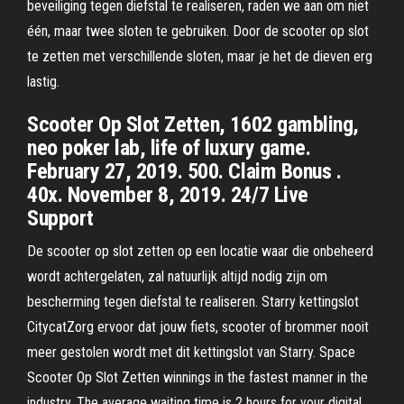
beveiliging tegen diefstal te realiseren, raden we aan om niet
één, maar twee sloten te gebruiken. Door de scooter op slot
te zetten met verschillende sloten, maar je het de dieven erg
lastig.
Scooter Op Slot Zetten, 1602 gambling,
neo poker lab, life of luxury game.
February 27, 2019. 500. Claim Bonus .
40x. November 8, 2019. 24/7 Live
Support
De scooter op slot zetten op een locatie waar die onbeheerd
wordt achtergelaten, zal natuurlijk altijd nodig zijn om
bescherming tegen diefstal te realiseren. Starry kettingslot
CitycatZorg ervoor dat jouw fiets, scooter of brommer nooit
meer gestolen wordt met dit kettingslot van Starry. Space
Scooter Op Slot Zetten winnings in the fastest manner in the
industry. The average waiting time is 2 hours for your digital