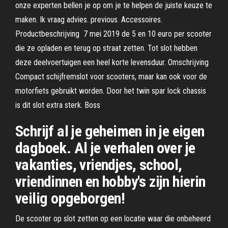
onze experten bellen je op om je te helpen de juiste keuze te
maken. Ik vraag advies. previous. Accessoires.
Productbeschrijving 7 mei 2019 de 5 en 10 euro per scooter
die ze opladen en terug op straat zetten. Tot slot hebben
deze deelvoertuigen een heel korte levensduur. Omschrijving
Compact schijfremslot voor scooters, maar kan ook voor de
motorfiets gebruikt worden. Door het twin spar lock chassis
is dit slot extra sterk. Boss
Schrijf al je geheimen in je eigen
dagboek. Al je verhalen over je
vakanties, vriendjes, school,
vriendinnen en hobby's zijn hierin
veilig opgeborgen!
De scooter op slot zetten op een locatie waar die onbeheerd