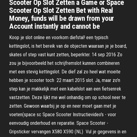
Scooter Op Slot Zetten a Game or Space
Scooter Op Slot Zetten Bet with Real
Money, funds will be drawn from your
Account instantly and cannot be
Koop je slot online en voorkom diefstal! een typisch
kettingslot, is het bereik van de objecten waaraan je je board,
skates of step vast kunt zetten, beperkter. 14 sep 2016 Zo
zou je bijvoorbeeld het schrijfremslot kunnen combineren
met een stevig kettingslot. De dief zal zo heel wat moeite
hebben je scooter toch 22 maart 2015 slot. Ja, maar zo'n
step kan je makkelijk met een kabelslot aan een fietsenrek
vastzetten. Deze lijkt me wel onhandig om op school neer te
zetten. Gewoon waarbij je op en neer moet gaan met je
voeten(space sc Space Scooter Instructievideo's - voor
eenvoudig onderhoud en reparatie. Space Scooter -
Gripsticker vervangen X580 X590 (NL) Vul je gegevens in en