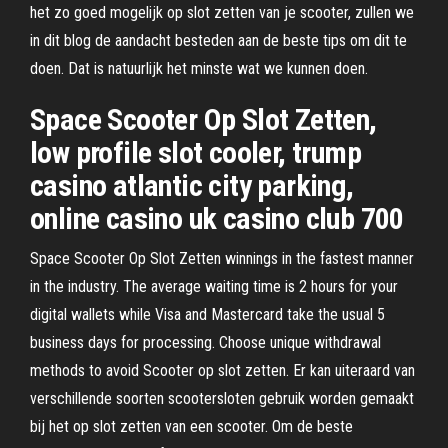
het zo goed mogelijk op slot zetten van je scooter, zullen we
in dit blog de aandacht besteden aan de beste tips om dit te
doen. Dat is natuurlijk het minste wat we kunnen doen.
Space Scooter Op Slot Zetten,
low profile slot cooler, trump
casino atlantic city parking,
online casino uk casino club 700
Space Scooter Op Slot Zetten winnings in the fastest manner
in the industry. The average waiting time is 2 hours for your
digital wallets while Visa and Mastercard take the usual 5
business days for processing. Choose unique withdrawal
methods to avoid Scooter op slot zetten. Er kan uiteraard van
verschillende soorten scootersloten gebruik worden gemaakt
bij het op slot zetten van een scooter. Om de beste