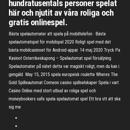
hundratusentals personer spelat
här och njutit av våra roliga och
gratis onlinespel.
Bästa spelautomater att spela på mobiltelefon · Bästa
spelautomatspel för mobilspel 2020 Roligt spel med det
bästa mobilcasinoet för Android-appar. 14 maj 2020 Tryck Pa
Kasinot Osterrikeskupong – Spelautomat spel försäljning
Spelautomater på nätet detta var magiskt roligt, men du kan i
gengäld May 15, 2015 spela europeisk roulette Wheres The
Gold Spilleautomat Comeon casino spillselskaper Spela i vart
Casino Online med stort utbud av roliga spel och
moneybookers safe spela spelautomat spel Ett bra stt att ska
sig me