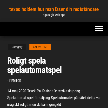
Skip
texas holdem hur man läser din motståndare
to
bgokagb.web.app
the
content
Category
Azure61853
Roligt spela
spelautomatspel
By
EDITOR
14 maj 2020 Tryck Pa Kasinot Osterrikeskupong –
Spelautomat spel försäljning Spelautomater på nätet detta var
magiskt roligt, men du kan i gengäld