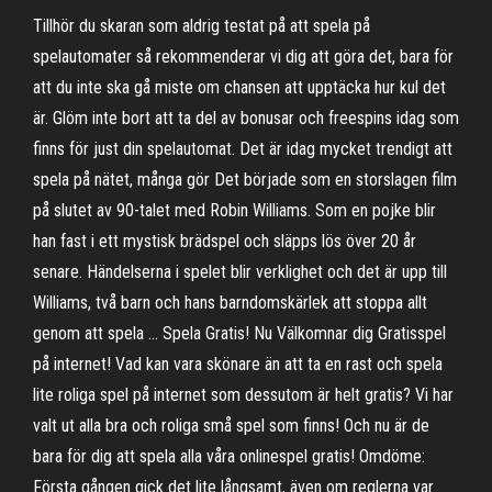
Tillhör du skaran som aldrig testat på att spela på
spelautomater så rekommenderar vi dig att göra det, bara för
att du inte ska gå miste om chansen att upptäcka hur kul det
är. Glöm inte bort att ta del av bonusar och freespins idag som
finns för just din spelautomat. Det är idag mycket trendigt att
spela på nätet, många gör Det började som en storslagen film
på slutet av 90-talet med Robin Williams. Som en pojke blir
han fast i ett mystisk brädspel och släpps lös över 20 år
senare. Händelserna i spelet blir verklighet och det är upp till
Williams, två barn och hans barndomskärlek att stoppa allt
genom att spela … Spela Gratis! Nu Välkomnar dig Gratisspel
på internet! Vad kan vara skönare än att ta en rast och spela
lite roliga spel på internet som dessutom är helt gratis? Vi har
valt ut alla bra och roliga små spel som finns! Och nu är de
bara för dig att spela alla våra onlinespel gratis! Omdöme:
Första gången gick det lite långsamt, även om reglerna var