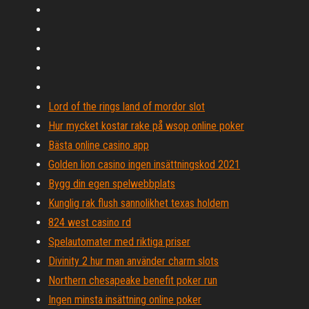
Lord of the rings land of mordor slot
Hur mycket kostar rake på wsop online poker
Bästa online casino app
Golden lion casino ingen insättningskod 2021
Bygg din egen spelwebbplats
Kunglig rak flush sannolikhet texas holdem
824 west casino rd
Spelautomater med riktiga priser
Divinity 2 hur man använder charm slots
Northern chesapeake benefit poker run
Ingen minsta insättning online poker