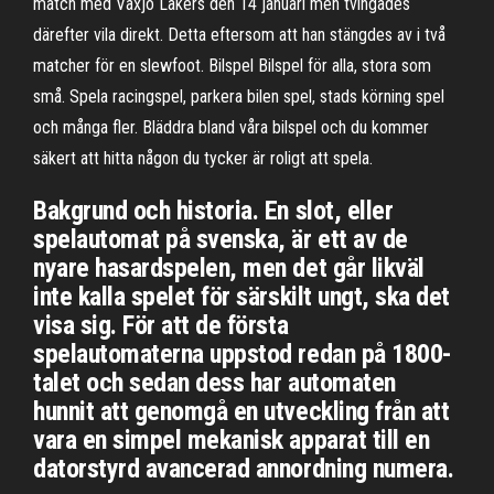
match med Växjö Lakers den 14 januari men tvingades
därefter vila direkt. Detta eftersom att han stängdes av i två
matcher för en slewfoot. Bilspel Bilspel för alla, stora som
små. Spela racingspel, parkera bilen spel, stads körning spel
och många fler. Bläddra bland våra bilspel och du kommer
säkert att hitta någon du tycker är roligt att spela.
Bakgrund och historia. En slot, eller
spelautomat på svenska, är ett av de
nyare hasardspelen, men det går likväl
inte kalla spelet för särskilt ungt, ska det
visa sig. För att de första
spelautomaterna uppstod redan på 1800-
talet och sedan dess har automaten
hunnit att genomgå en utveckling från att
vara en simpel mekanisk apparat till en
datorstyrd avancerad annordning numera.