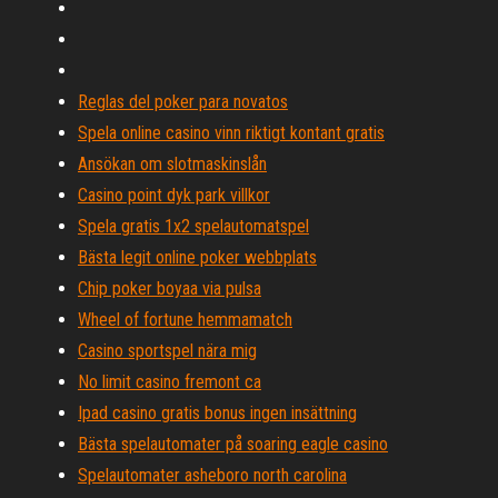
Reglas del poker para novatos
Spela online casino vinn riktigt kontant gratis
Ansökan om slotmaskinslån
Casino point dyk park villkor
Spela gratis 1x2 spelautomatspel
Bästa legit online poker webbplats
Chip poker boyaa via pulsa
Wheel of fortune hemmamatch
Casino sportspel nära mig
No limit casino fremont ca
Ipad casino gratis bonus ingen insättning
Bästa spelautomater på soaring eagle casino
Spelautomater asheboro north carolina