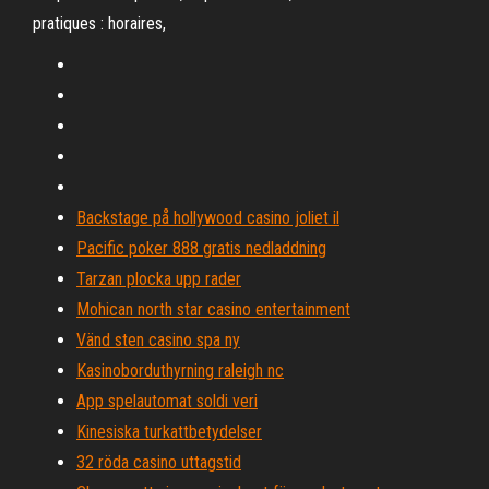
pratiques : horaires,
Backstage på hollywood casino joliet il
Pacific poker 888 gratis nedladdning
Tarzan plocka upp rader
Mohican north star casino entertainment
Vänd sten casino spa ny
Kasinoborduthyrning raleigh nc
App spelautomat soldi veri
Kinesiska turkattbetydelser
32 röda casino uttagstid