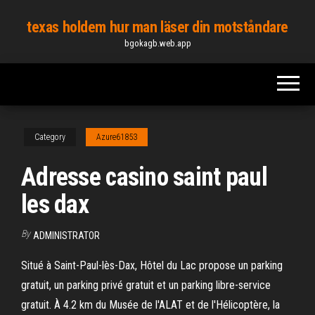
Skip
texas holdem hur man läser din motståndare
to
bgokagb.web.app
the
content
Category
Azure61853
Adresse casino saint paul
les dax
By
ADMINISTRATOR
Situé à Saint-Paul-lès-Dax, Hôtel du Lac propose un parking
gratuit, un parking privé gratuit et un parking libre-service
gratuit. À 4.2 km du Musée de l'ALAT et de l'Hélicoptère, la